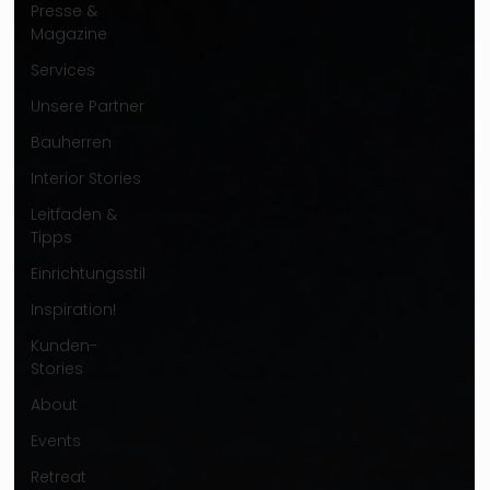
Presse &
Magazine
Services
Unsere Partner
Bauherren
Interior Stories
Leitfaden &
Tipps
Einrichtungsstil
Inspiration!
Kunden-
Stories
About
Events
Retreat