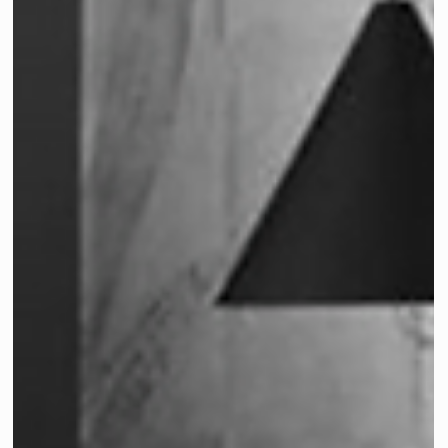
Meets" Christine
Milola ist ein Familienunternehmen am Genfersee mit
sehr schönen Möbeln und einem tollen Service! Und
Milola vertritt einige meiner...