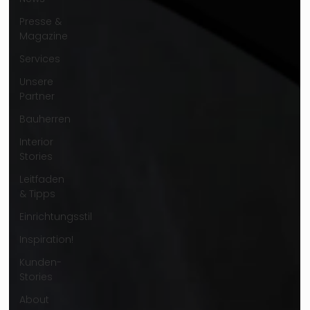
Presse &
Magazine
Services
Unsere
Partner
Bauherren
Interior
Stories
Leitfaden
& Tipps
Einrichtungsstil
Inspiration!
Kunden-
Stories
About