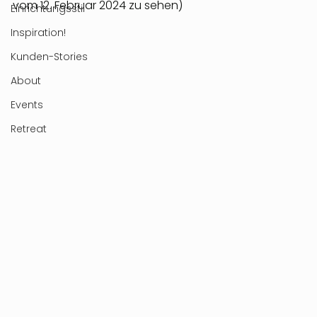
vom 12. Februar 2024 zu sehen)
Einrichtungsstil
Inspiration!
Kunden-Stories
About
Events
Retreat