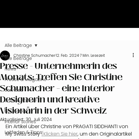
Alle Beiträge
Christine Schumacher
12. Feb. 2024
7 Min. Lesezeit
Alle Beiträge
Presse - Unternehmerin des
News
Monats: Treffen Sie Christine
Presse & Magazine
Schumacher – eine Interior
Services
Designerin und kreative
Unsere Partner
Visionärin in der Schweiz
Bauherren
Aktualisiert:
30. Juli 2024
Interior Stories
Ein Artikel über Christine von PRAGATI SIDDHANTI von 
Leitfaden & Tipps
My Swiss Story 
(Klicken Sie hier
,
 um den Originalartikel 