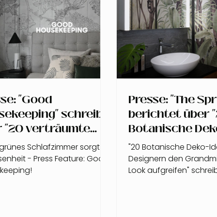
se: "Good
Presse: "The Sp
sekeeping" schreibt
berichtet über 
r "20 verträumte
Botanische Dek
beigrüne
Ideen..."
grünes Schlafzimmer sorgt für
"20 Botanische Deko-Ide
afzimmer-Ideen, die
enheit - Press Feature: Good
Designern den Grandmil
Gelassenheit
keeping!
Look aufgreifen" schrei
Interior Magazin "The S
en" ... und wir sind
sind dabei
i!