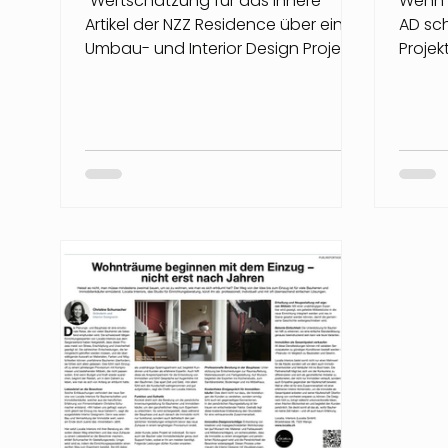
"Wertschätzung für das Innere" - ein
Wenn 
Artikel der NZZ Residence über ein
AD sch
Umbau- und Interior Design Projekt
Projek
der Localia Interiors
zum R