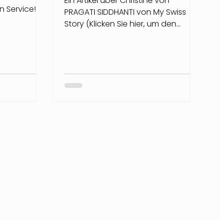
Ein Artikel über Christine von
und kreative Visionärin
n Service!
PRAGATI SIDDHANTI von My Swiss
 meiner...
in der Schweiz
Story (Klicken Sie hier, um den
Originalartikel vom 12. Februar 2024
zu...