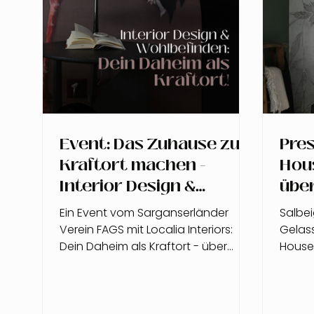
Event: Das Zuhause zum
Pres
Kraftort machen -
Hou
Interior Design &
übe
Wohlbefinden
sal
Ein Event vom Sarganserländer
Salbei
Schl
Verein FAGS mit Localia Interiors:
Gelass
für 
Dein Daheim als Kraftort - über
House
Interior Design und Wohlbefinden.
sorg
dabe