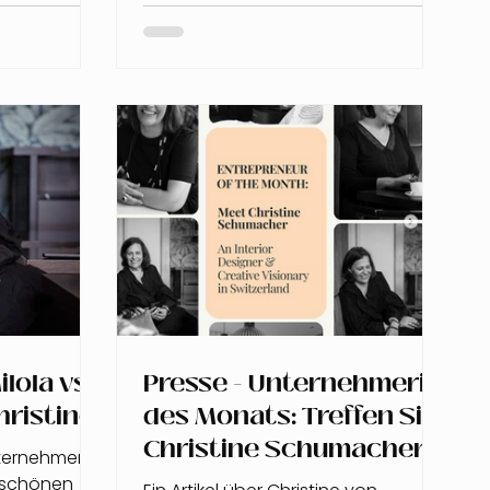
lola vs.
Presse - Unternehmerin
hristine
des Monats: Treffen Sie
Christine Schumacher –
unternehmen
eine Interior Designerin
 schönen