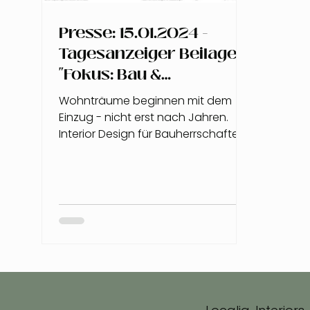
Presse: 15.01.2024 -
Tagesanzeiger Beilage
"Fokus: Bau &
Immobilien"
Wohnträume beginnen mit dem
Einzug - nicht erst nach Jahren.
Interior Design für Bauherrschaften
& Immobilienentwickler Mehr über
unseren...