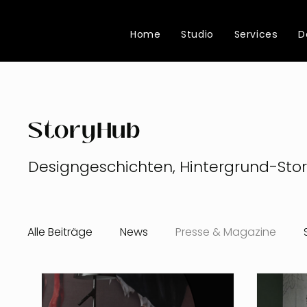
Home
Studio
Services
D
StoryHub
Designgeschichten, Hintergrund-Stor
Alle Beiträge
News
Presse & Magazine
Inspiration!
Kunden-Stories
About