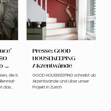
ruce"
Presse: GOOD
"20
HOUSEKEEPING -
o-
Akzentwände
en, die laut
GOOD HOUSEKEEPING schreibt über
lennial-
Akzentwände und über unser
bt das
Projekt in Zürich
pruce".Wir