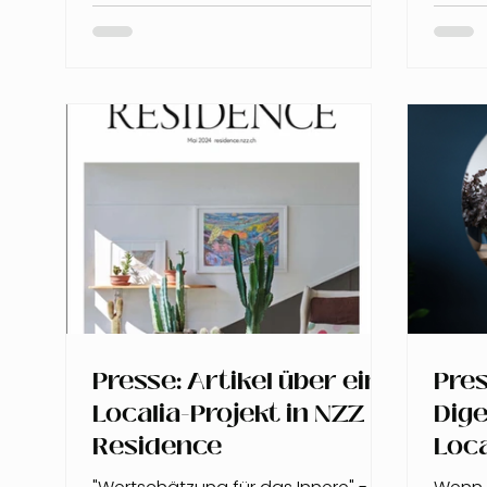
Presse: Artikel über ein
Pres
Localia-Projekt in NZZ
Dige
Residence
Loca
Züri