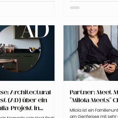
se: Architectural
Partner: Meet Mi
st (AD) über ein
"Milola Meets" C
lia-Projekt in
Milola ist ein Familien
ch!
am Genfersee mit sehr