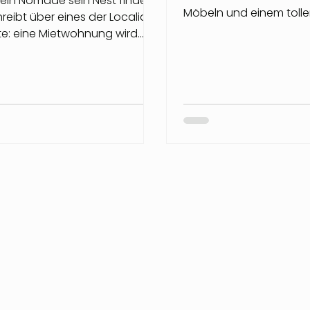
ein Nomade sein Nest findet.
Möbeln und einem tolle
reibt über eines der Localia
Und Milola vertritt einige
te: eine Mietwohnung wird
ückzugsort