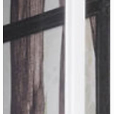
Presse: "Good Housekeeping"
schreibt über "20 verträumte
salbeigrüne Schlafzimmer-Ideen, di
für Gelassenheit sorgen" ... und wir
sind dabei!
Salbeigrünes Schlafzimmer sorgt für Gelassenheit - Press
Feature: Good Housekeeping!