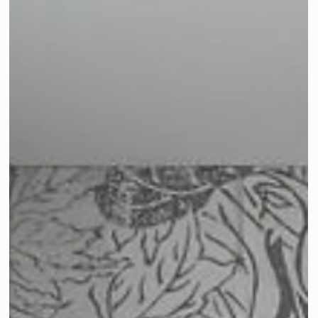
schnellen Entscheidungen. Doch gerade beim eigenen
Zuhause lohnt sich ein genauer Blick: Gute Beratung,
Fachhandel, Küchenspezialisten und ein klarer Plan könne
Ärger vermeiden - und sorgen dafür, dass Möbel
langfristig Freude machen.