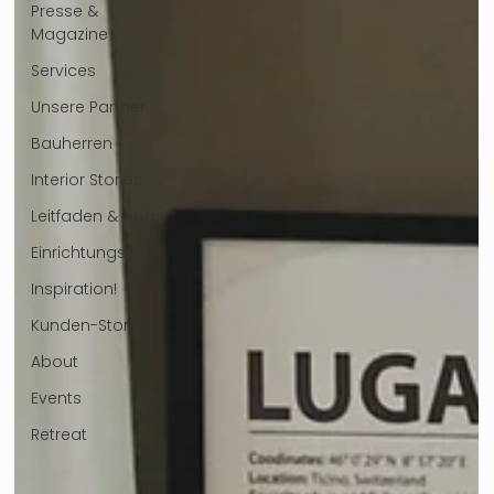
Presse &
Magazine
Services
Unsere Partner
Bauherren
Interior Stories
Leitfaden & Tipps
Einrichtungsstil
Inspiration!
Kunden-Stories
About
Events
Retreat