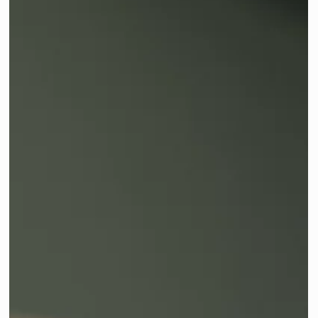
Presse: "The Spruce" berichtet über
"20 Botanische Deko-Ideen..."
"20 Botanische Deko-Ideen, die laut Designern den
Grandmillennial-Look aufgreifen" schreibt das Interior
Magazin "The Spruce".Wir sind dabei