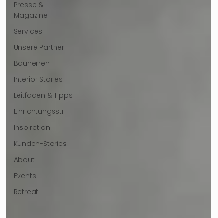
Presse &
Magazine
Services
Unsere Partner
Bauherren
Interior Stories
Leitfaden & Tipps
Einrichtungsstil
Inspiration!
Kunden-Stories
About
Events
Retreat