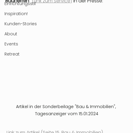
Bauherren" 
(Link zum Service)
 in der Presse:
Einrichtungsstil
Inspiration!
Kunden-Stories
About
Events
Retreat
Artikel in der Sonderbeilage "Bau & Immobilien", 
Tagesanzeiger vom 15.01.2024
Link zum Artikel (Seite 15, Bau & Immobilien)