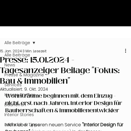
Alle Beiträge
15. Jan. 2024
3 Min. Lesezeit
Alle Beiträge
Presse: 15.01.2024 -
News
Tagesanzeiger Beilage "Fokus:
Presse & Magazine
Bau & Immobilien"
Services
Aktualisiert:
9. Okt. 2024
Unsere Partner
Wohnträume beginnen mit dem Einzug - 
nicht erst nach Jahren. Interior Design für 
Bauherren
Bauherrschaften & Immobilienentwickler
Interior Stories
Mehr über unseren neuen Service
 "Interior Design für 
Leitfaden & Tipps