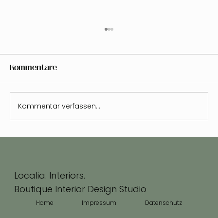
Kommentare
Kommentar verfassen...
Zuhause als Kraftort - Wie meine
Komfortzone kleiner wurde und
meine Welt grösser
Localia. Interiors.
Boutique Interior Design Studio
Home
Impressum
Datenschutz