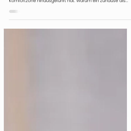
Zuhause als Kraftort - Wie meine
Komfortzone kleiner wurde und
meine Welt grösser
Ein persönlicher Einblick in meine Reise als Interior
Designerin – und wie mich mein Weg weit über meine
Komfortzone hinausgeführt hat. Warum ein Zuhause als
Kraftort mehr ist als nur schön eingerichtet, welche Rolle
Wohlbefinden wirklich spielt und weshalb gute Gestaltung
immer bei den Menschen beginnt, die darin leben.