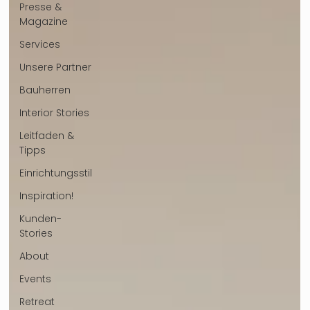
Presse &
Magazine
Services
Unsere Partner
Bauherren
Interior Stories
Leitfaden &
Tipps
Einrichtungsstil
Inspiration!
Kunden-
Stories
About
Events
Retreat